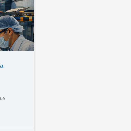
la
que