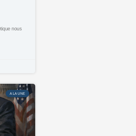
étique nous
A LA UNE