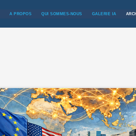
A PROPOS
QUI SOMMES-NOUS
GALERIE IA
ARC
e
Page
Page
Page
Page
Page
Page
Page
Page
Page
Page