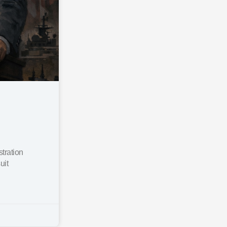
tration
uit