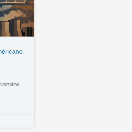
américano-
dversaires