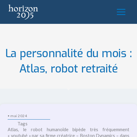
Aller
au
contenu
La personnalité du mois :
Atlas, robot retraité
•
mai 2024
Tags
Atlas, le robot humanoïde bipède très fréquemment
« youtubé » par sa firme créatrice – Boston Dynamics – dans