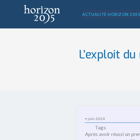
Aller
au
ACTUALITÉ HORIZON 203
contenu
L’exploit du
•
juin 2024
Tags
Après avoir réussi un prem