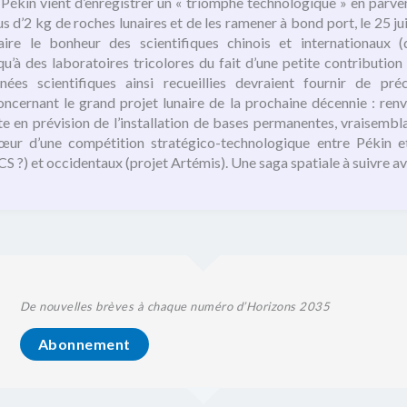
, Pékin vient d’enregistrer un « triomphe technologique » en parven
us d’2 kg de roches lunaires et de les ramener à bond port, le 25 ju
aire le bonheur des scientifiques chinois et internationaux
squ’à des laboratoires tricolores du fait d’une petite contribution
nées scientifiques ainsi recueillies devraient fournir de pré
oncernant le grand projet lunaire de la prochaine décennie : re
te en prévision de l’installation de bases permanentes, vraisemb
cœur d’une compétition stratégico-technologique entre Pékin et
S ?) et occidentaux (projet Artémis). Une saga spatiale à suivre ave
De nouvelles brèves à chaque numéro d’Horizons 2035
Abonnement