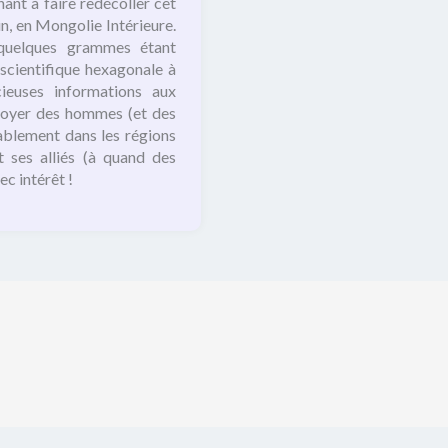
ant à faire redécoller cet
in, en Mongolie Intérieure.
 (quelques grammes étant
 scientifique hexagonale à
cieuses informations aux
nvoyer des hommes (et des
lablement dans les régions
 ses alliés (à quand des
c intérêt !