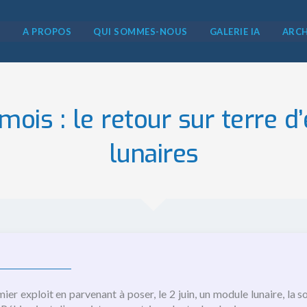
5
A PROPOS
QUI SOMMES-NOUS
GALERIE IA
ARCH
 mois : le retour sur terre d
lunaires
ier exploit en parvenant à poser, le 2 juin, un module lunaire, la s