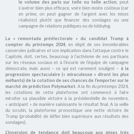
le volume des paris sur telle ou telle action
, peut
s’avérer bien plus efficace, voire bien moins coûteux (car
en prime, on peut gagner de l’argent avec les mises
réalisées) plutôt que financer des sondages ou une
campagne de relations publiques ou de lobbying.
La « remontada préélectorale » du candidat Trump à
compter du printemps 2024
, en dépit de ses innombrables
casseroles judicaires et son implication dans l’attaque contre le
Capitole, doit, certes, beaucoup à l’activisme de ses partisans
sur les réseaux sociaux et à l’incurie de l’équipe de campagne
démocrate, mais aussi – ce qui est rarement souligné –
à la
progression spectaculaire (« miraculeuse » diront les plus
méfiants) de la cotation de ses chances de l’emporter sur le
marché de prédiction Polymarket
. A la fin du printemps 2024,
les cotations de cette plateforme ont commencé à faire
miroiter sa plausible victoire à la présidentielle de novembre,
« anticipant » de manière saisissante le résultat final. A la veille
du scrutin, la plateforme pronostique une nette victoire de
Trump (probabilité de 66%n bien supérieure aux résultats des
sondages).
L’inversion de tendance doit beaucoup aux mises très