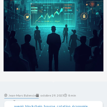
Jean-Marc Balencie
octobre 29, 2025
8 min
Tags
avenir
,
blockchain
,
bourse
,
cotation
,
économie
,