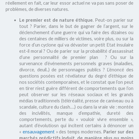
réellement en fait, car leur essor actuel ne va pas sans poser de
problèmes, de diverses natures.
Le premier est de nature éthique
. Peut-on parier sur
tout ? Parier, dans le but de gagner de l’argent, sur le
déclenchement d’une guerre qui va faire des dizaines ou
des centaines de milliers de victimes, voire plus, ou sur la
force d’un cyclone qui va dévaster un petit Etat insulaire
est-il moral ? Ou de parier sur la probabilité d’assassinat
d’une personnalité de premier plan ? Ou sur la
survenance d’événements personnels graves (maladies,
divorce, deuil..) de personnages publics ? L’énoncé des
questions posées est révélateur du degré d’éthique de
nos sociétés contemporaines, et le constat que l’on peut
en tirer n’est guère différent de comportements que l’on
peut observer sur les réseaux sociaux et les grands
médias traditionnels (téléréalité, presse de caniveau ou à
scandale, culture du clash….) ou dans la vraie vie : montée
des incivilités, manque d’empathie, dureté des
comportements, perte du « vouloir vivre ensemble »,
autant d’évolutiosn qui incitent certains à dénoncer un
«
ensauvagement
» des temps modernes.
Parier sur des
marchés prédictifs induit, de manière plus ou moins