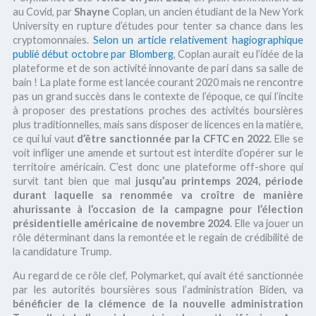
au Covid, par
Shayne
Coplan, un ancien étudiant de la New York
University en rupture d’études pour tenter sa chance dans les
cryptomonnaies.
Selon un article relativement hagiographique
publié début octobre par Blomberg
, Coplan aurait eu l’idée de la
plateforme et de son activité innovante de pari dans sa salle de
bain ! La plate forme est lancée courant 2020 mais ne rencontre
pas un grand succès dans le contexte de l’époque, ce qui l’incite
à proposer des prestations proches des activités boursières
plus traditionnelles, mais sans disposer de licences en la matière,
ce qui lui vaut
d’être sanctionnée par la CFTC en 2022
. Elle se
voit infliger une amende et surtout est interdite d’opérer sur le
territoire américain. C’est donc une plateforme off-shore qui
survit tant bien que mal
jusqu’au printemps 2024, période
durant laquelle sa renommée va croître de manière
ahurissante à l’occasion de la campagne pour l’élection
présidentielle américaine de novembre 2024
. Elle va jouer un
rôle déterminant dans la remontée et le regain de crédibilité de
la candidature Trump.
Au regard de ce rôle clef, Polymarket, qui avait été sanctionnée
par les autorités boursières sous l’administration Biden, va
bénéficier de la clémence de la nouvelle administration