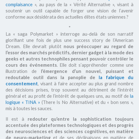
complaisance
», au pays de la « Vérité Alternative », visant à
soutenir un outil capable de forger une vision de l’avenir
conforme aux désidérata des actuelles élites états uniennes ?
*
La « saga Polymarket » interroge au-delà de son narratif
glorifiant une fois de plus une success story de l’American
Dream. Elle devrait plutôt
nous préoccuper au regard de
l’essor des marchés prédictifs, dernier gadget à la mode des
geeks et autres technophiles pensant pouvoir contrôler le
cours des événements
. Elle doit s’appréhender comme une
illustration de
l’émergence d’un nouvel, puissant et
redoutable outil dans la panoplie de
la fabrique du
consentement
, visant à faire accepter au plus grand nombre
des décisions prises, trop souvent au détriment de l’intérêt
général et au profit de l’intérêt de quelques uns, au motif de
la
logique « TINA »
(There Is No Alternative) et du « bon sens »,
mis à toutes les sauces.
Il est à
redouter qu’entre la sophistication toujours
accentuée des plateformes technologiques et des progrès
des neurosciences et des sciences cognitives, en matière
de neuro-marketing
et de ses déclinaisons en matière de