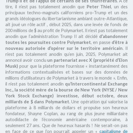
Trump II et de l’appui de certains de ses thuriféraires
. A ce
tire, il n’est pas totalement anodin que
Peter Thiel
, un des
principaux techno-magnats californiens pro-Trump et un des
grands idéologues du libertarianisme ambiant outre-Atlantique,
ait joué un rôle actif , début 2025, dans une levée de fonds de
200 millions de $ au profit de Polymarket. Il n’est pas totalement
anodin que l’administration Trump II ait décidé
d’abandonner
toutes les poursuites contre Polymarket
, en passe
d’être à
nouveau autorisée d’opérer sur le territoire américain
. Il
n’est pas totalement anodin qu’en juin, 2025, Polymarket ait
annoncé avoir conclu
un partenariat avec X (propriété d’Elon
Musk)
pour que la plateforme fournisse « instantanément des
informations contextualisées et bases sur des données de
millions d’utilisateurs de Polymarket à travers le monde ». Enfin,
il n’est pas totalement anodin
qu’Intercontinental Exchange
Inc., la société mère de la bourse de New York (NYSE / New
York Stock Exchange) investisse, début octobre, deux
milliards de $ dans Polymarket
. Une opération qui valorise la
plateforme à 8 milliards de dollars et propulse son heureux
fondateur, Shayne Coplan, au rang de plus jeune milliardaire
autodidacte de l’économie américaine contemporaine, à
seulement 27 ans. Que de heureux hasards ! Ne serait-on pas
en face de ce que l’on pourrait appeler un «
capitalisme de