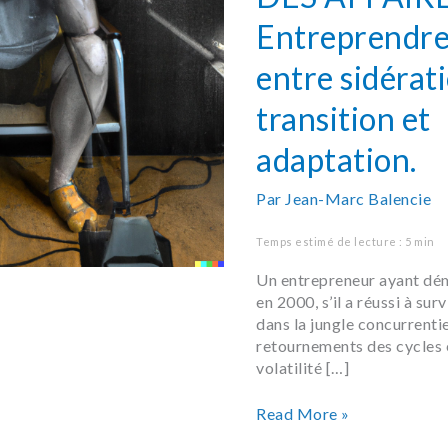
entre
Entreprendre
sidération,
transition
entre sidérati
et
adaptation.
transition et
adaptation.
Par
Jean-Marc Balencie
Temps estimé de lecture : 5 min
Un entrepreneur ayant dém
en 2000, s’il a réussi à sur
dans la jungle concurrentie
retournements des cycles 
volatilité […]
Read More »