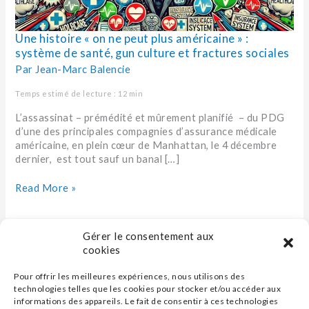
santé,
gun
culture
Une histoire « on ne peut plus américaine » :
et
système de santé, gun culture et fractures sociales
fractures
sociales
Par
Jean-Marc Balencie
Temps estimé de lecture : 12 min
L’assassinat – prémédité et mûrement planifié – du PDG
d’une des principales compagnies d’assurance médicale
américaine, en plein cœur de Manhattan, le 4 décembre
dernier, est tout sauf un banal […]
Read More »
Gérer le consentement aux
cookies
Pour offrir les meilleures expériences, nous utilisons des
technologies telles que les cookies pour stocker et/ou accéder aux
informations des appareils. Le fait de consentir à ces technologies