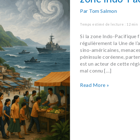
Indo-
Par
Tom Salmon
Pacifique
Temps estimé de lecture : 12 min
Si la zone Indo-Pacifique f
régulièrement la Une de l’a
sino-américaines, menaces
péninsule coréenne, parte
est un acteur de cette rég
mal connu […]
Read More »