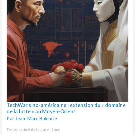
Moyen-
Orient
TechWar sino-américaine : extension du « domaine
de la lutte » au Moyen-Orient
Par
Jean-Marc Balencie
Temps estimé de lecture : 6 min