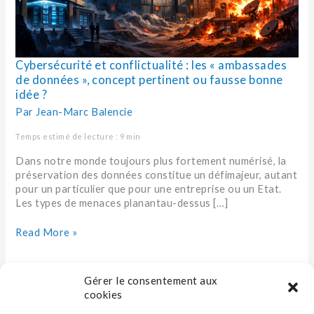
ou
fausse
bonne
idée
?
Cybersécurité et conflictualité : les « ambassades
de données », concept pertinent ou fausse bonne
idée ?
Par
Jean-Marc Balencie
Temps estimé de lecture : 9 min
Dans notre monde toujours plus fortement numérisé, la
préservation des données constitue un défimajeur, autant
pour un particulier que pour une entreprise ou un Etat.
Les types de menaces planantau-dessus […]
Read More »
Gérer le consentement aux
cookies