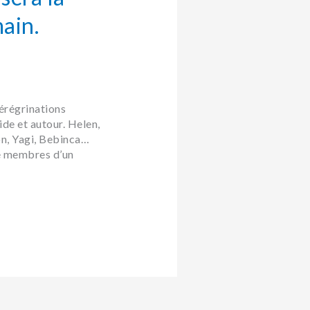
ain.
pérégrinations
ide et autour. Helen,
on, Yagi, Bebinca…
e membres d’un