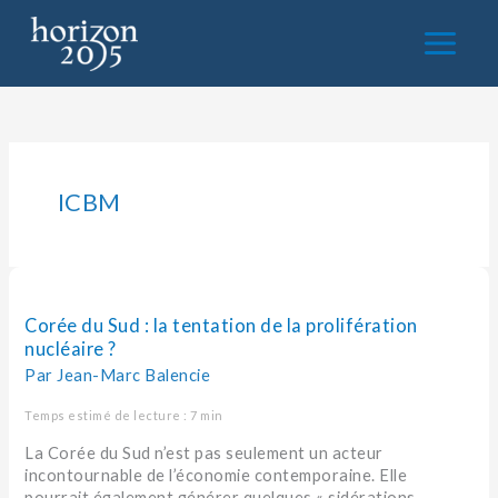
Aller
au
contenu
ICBM
Corée
du
Sud
Corée du Sud : la tentation de la prolifération
:
nucléaire ?
la
Par
Jean-Marc Balencie
tentation
de
Temps estimé de lecture : 7 min
la
La Corée du Sud n’est pas seulement un acteur
prolifération
incontournable de l’économie contemporaine. Elle
nucléaire
pourrait également générer quelques « sidérations