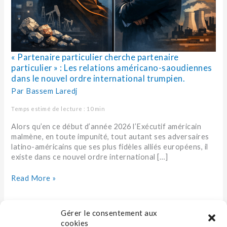
saoudiennes
dans
le
nouvel
ordre
international
« Partenaire particulier cherche partenaire
trumpien.
particulier » : Les relations américano-saoudiennes
dans le nouvel ordre international trumpien.
Par
Bassem Laredj
Temps estimé de lecture : 10 min
Alors qu’en ce début d’année 2026 l’Exécutif américain
malmène, en toute impunité, tout autant ses adversaires
latino-américains que ses plus fidèles alliés européens, il
existe dans ce nouvel ordre international […]
Read More »
Gérer le consentement aux
cookies