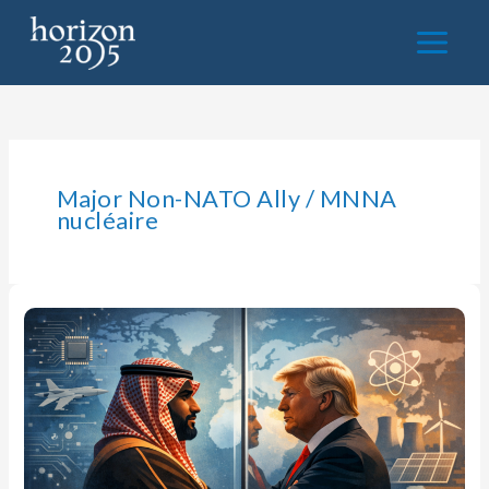
Aller
au
contenu
Major Non-NATO Ally / MNNA
nucléaire
« Partenaire
particulier
cherche
partenaire
particulier »
:
Les
relations
américano-