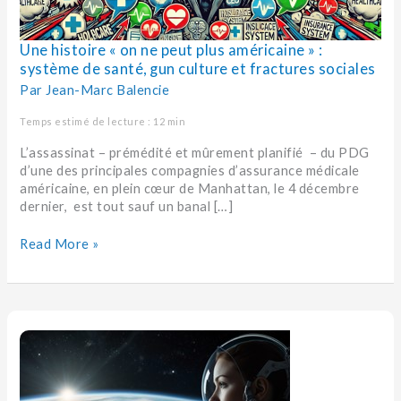
santé,
gun
culture
Une histoire « on ne peut plus américaine » :
et
système de santé, gun culture et fractures sociales
fractures
sociales
Par
Jean-Marc Balencie
Temps estimé de lecture : 12 min
L’assassinat – prémédité et mûrement planifié – du PDG
d’une des principales compagnies d’assurance médicale
américaine, en plein cœur de Manhattan, le 4 décembre
dernier, est tout sauf un banal […]
Read More »
« Houston,
nous
avons
un
problème (de