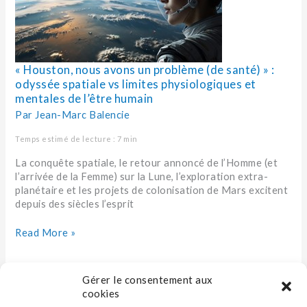
santé)
» :
odyssée
spatiale
vs
« Houston, nous avons un problème (de santé) » :
limites
odyssée spatiale vs limites physiologiques et
physiologiques
mentales de l’être humain
et
mentales
Par
Jean-Marc Balencie
de
Temps estimé de lecture : 7 min
l’être
humain
La conquête spatiale, le retour annoncé de l’Homme (et
l’arrivée de la Femme) sur la Lune, l’exploration extra-
planétaire et les projets de colonisation de Mars excitent
depuis des siècles l’esprit
Read More »
Gérer le consentement aux
cookies