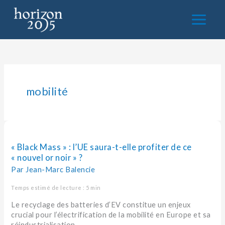
Aller
au
contenu
mobilité
« Black
Mass » :
l’UE
« Black Mass » : l’UE saura-t-elle profiter de ce
saura-
« nouvel or noir » ?
t-
Par
Jean-Marc Balencie
elle
profiter
Temps estimé de lecture : 5 min
de
Le recyclage des batteries d’EV constitue un enjeux
ce
crucial pour l’électrification de la mobilité en Europe et sa
« nouvel
réindustrialisation.