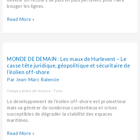
?
bouger les lignes.
Read More »
MONDE
DE
DEMAIN :
MONDE DE DEMAIN : Les maux de Hurlevent – Le
Les
casse tête juridique, géopolitique et sécuritaire de
maux
l’éolien off-shore
de
Par
Jean-Marc Balencie
Hurlevent
–
Temps estimé de lecture : 7 min
Le
casse
Le développement de l’éolien off-shore est prometteur
tête
mais va générer de nombreux contentieux et crises
juridique,
susceptibles de dégrader la stabilité des espaces
géopolitique
maritimes.
et
sécuritaire
Read More »
de