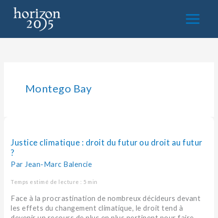
Aller
au
contenu
Montego Bay
Justice
climatique
:
Justice climatique : droit du futur ou droit au futur
droit
?
du
Par
Jean-Marc Balencie
futur
ou
Temps estimé de lecture : 5 min
droit
Face à la procrastination de nombreux décideurs devant
au
les effets du changement climatique, le droit tend à
futur
devenir un recours de plus en plus pertinent pour faire