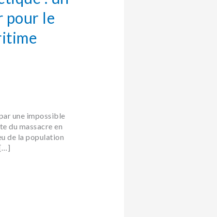
 pour le
ritime
par une impossible
ite du massacre en
eu de la population
[…]