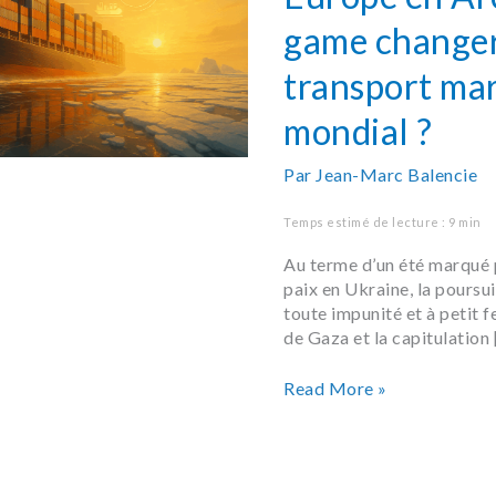
game
game changer
changer
pour
transport ma
le
transport
mondial ?
maritime
mondial ?
Par
Jean-Marc Balencie
Temps estimé de lecture : 9 min
Au terme d’un été marqué 
paix en Ukraine, la poursu
toute impunité et à petit f
de Gaza et la capitulation 
Read More »