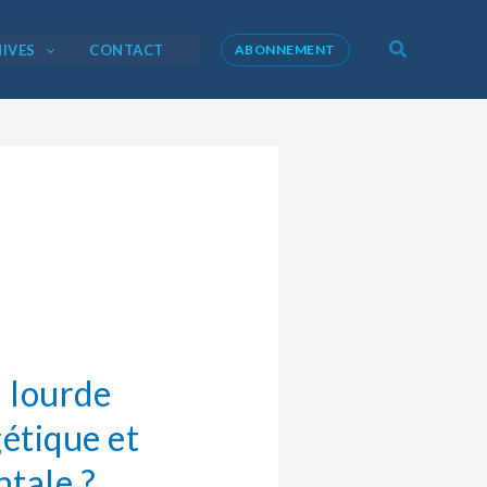
Recherche
IVES
CONTACT
ABONNEMENT
) lourde
étique et
tale ?