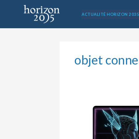
Aller
au
ACTUALITÉ HORIZON 203
contenu
objet conne