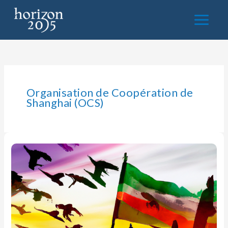
Aller
au
contenu
Organisation de Coopération de
Shanghai (OCS)
Emergence
d’un
monde
nouveau
:
l’essor
de
la
Pax