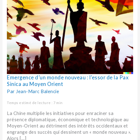
Sinica
au
Moyen
Orient
Emergence d’un monde nouveau : l’essor de la Pax
Sinica au Moyen Orient
Par
Jean-Marc Balencie
Temps estimé de lecture : 7 min
La Chine multiplie les initiatives pour enraciner sa
présence diplomatique, économique et technologique au
Moyen-Orient au détriment des intérêts occidentaux et
engrange des succès qui dessinent un « monde nouveau ».
Alors […]