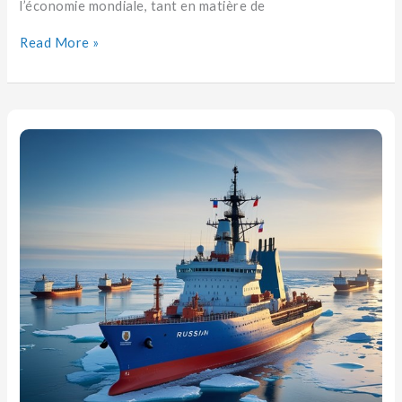
l’économie mondiale, tant en matière de
Read More »
Petite
géopolitique
des
brise-
glaces
arctiques