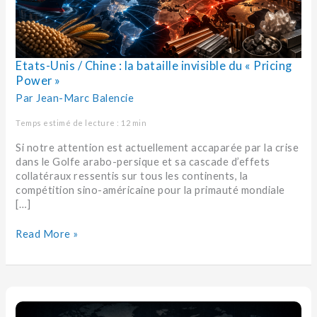
Power »
Etats-Unis / Chine : la bataille invisible du « Pricing
Power »
Par
Jean-Marc Balencie
Temps estimé de lecture : 12 min
Si notre attention est actuellement accaparée par la crise
dans le Golfe arabo-persique et sa cascade d’effets
collatéraux ressentis sur tous les continents, la
compétition sino-américaine pour la primauté mondiale
[…]
Read More »
Dédollarisation
: