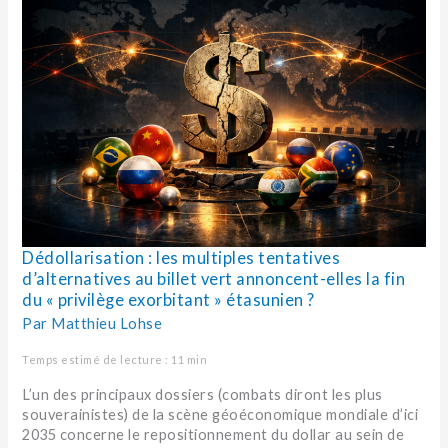
les
multiples
tentatives
d’alternatives
au
billet
vert
annoncent-
elles
la
fin
du
« privilège
Dédollarisation : les multiples tentatives
exorbitant »
d’alternatives au billet vert annoncent-elles la fin
étasunien
du « privilège exorbitant » étasunien ?
?
Par
Matthieu Lohse
Temps estimé de lecture : 11 min
L’un des principaux dossiers (combats diront les plus
souverainistes) de la scène géoéconomique mondiale d’ici
2035 concerne le repositionnement du dollar au sein de