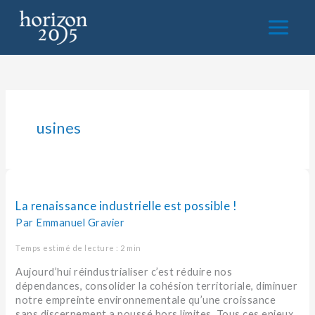
Aller
au
contenu
usines
La
renaissance
industrielle
La renaissance industrielle est possible !
est
Par
Emmanuel Gravier
possible !
Temps estimé de lecture : 2 min
Aujourd’hui réindustrialiser c’est réduire nos
dépendances, consolider la cohésion territoriale, diminuer
notre empreinte environnementale qu’une croissance
sans discernement a poussé hors limites. Tous ces enjeux