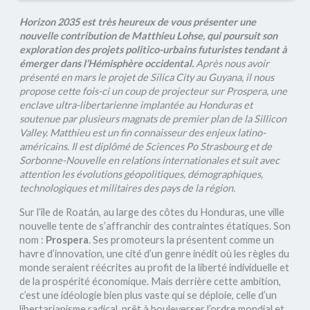
Horizon 2035 est très heureux de vous présenter une
nouvelle contribution de Matthieu Lohse, qui poursuit son
exploration des projets politico-urbains futuristes tendant à
émerger dans l’Hémisphère occidental.
Après nous avoir
présenté en mars le projet de Silica City au Guyana, il nous
propose cette fois-ci un coup de projecteur sur Prospera, une
enclave ultra-libertarienne implantée au Honduras et
soutenue par plusieurs magnats de premier plan de la Sillicon
Valley. Matthieu est un fin connaisseur des enjeux latino-
américains. Il est diplômé de Sciences Po Strasbourg et de
Sorbonne-Nouvelle en relations internationales et suit avec
attention les évolutions géopolitiques, démographiques,
technologiques et militaires des pays de la région.
Sur l’île de Roatán, au large des côtes du Honduras, une ville
nouvelle tente de s’affranchir des contraintes étatiques. Son
nom :
Prospera
. Ses promoteurs la présentent comme un
havre d’innovation, une cité d’un genre inédit où les règles du
monde seraient réécrites au profit de la liberté individuelle et
de la prospérité économique. Mais derrière cette ambition,
c’est une idéologie bien plus vaste qui se déploie, celle d’un
libertarianisme radical, prêt à bouleverser l’ordre mondial et