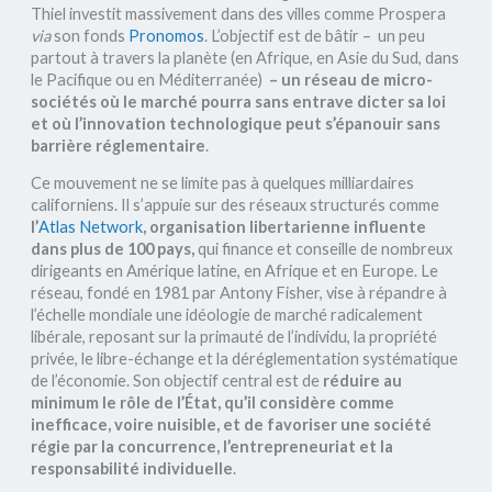
Thiel investit massivement dans des villes comme Prospera
via
son fonds
Pronomos
. L’objectif est de bâtir – un peu
partout à travers la planète (en Afrique, en Asie du Sud, dans
le Pacifique ou en Méditerranée)
– un réseau de micro-
sociétés où le marché pourra sans entrave dicter sa loi
et où l’innovation technologique peut s’épanouir sans
barrière réglementaire
.
Ce mouvement ne se limite pas à quelques milliardaires
californiens. Il s’appuie sur des réseaux structurés comme
l’
Atlas Network
, organisation libertarienne influente
dans plus de 100 pays,
qui finance et conseille de nombreux
dirigeants en Amérique latine, en Afrique et en Europe. Le
réseau, fondé en 1981 par Antony Fisher, vise à répandre à
l’échelle mondiale une idéologie de marché radicalement
libérale, reposant sur la primauté de l’individu, la propriété
privée, le libre-échange et la déréglementation systématique
de l’économie. Son objectif central est de
réduire au
minimum le rôle de l’État, qu’il considère comme
inefficace, voire nuisible, et de favoriser une société
régie par la concurrence, l’entrepreneuriat et la
responsabilité individuelle
.