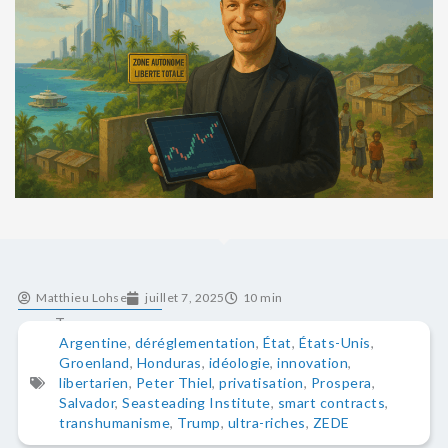
Matthieu Lohse
juillet 7, 2025
10 min
Tags
Argentine
,
déréglementation
,
État
,
États-Unis
,
Groenland
,
Honduras
,
idéologie
,
innovation
,
libertarien
,
Peter Thiel
,
privatisation
,
Prospera
,
Salvador
,
Seasteading Institute
,
smart contracts
,
transhumanisme
,
Trump
,
ultra-riches
,
ZEDE