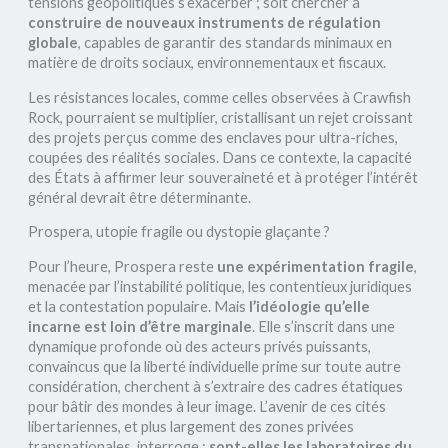
tensions géopolitiques s’exacerber ; soit chercher à
construire de nouveaux instruments de régulation
globale
, capables de garantir des standards minimaux en
matière de droits sociaux, environnementaux et fiscaux.
Les résistances locales, comme celles observées à Crawfish
Rock, pourraient se multiplier, cristallisant un rejet croissant
des projets perçus comme des enclaves pour ultra-riches,
coupées des réalités sociales. Dans ce contexte, la capacité
des États à affirmer leur souveraineté et à protéger l’intérêt
général devrait être déterminante.
Prospera, utopie fragile ou dystopie glaçante ?
Pour l’heure, Prospera reste
une expérimentation fragile
,
menacée par l’instabilité politique, les contentieux juridiques
et la contestation populaire. Mais
l’idéologie qu’elle
incarne est loin d’être marginale
. Elle s’inscrit dans une
dynamique profonde où des acteurs privés puissants,
convaincus que la liberté individuelle prime sur toute autre
considération, cherchent à s’extraire des cadres étatiques
pour bâtir des mondes à leur image. L’avenir de ces cités
libertariennes, et plus largement des zones privées
transnationales, interroge :
sont-elles les laboratoires du