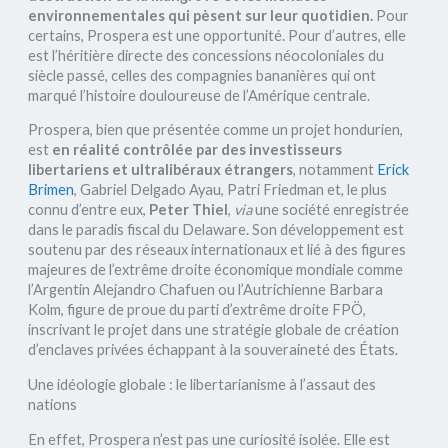
environnementales qui pèsent sur leur quotidien.
Pour
certains, Prospera est une opportunité. Pour d’autres, elle
est l’héritière directe des concessions néocoloniales du
siècle passé, celles des compagnies bananières qui ont
marqué l’histoire douloureuse de l’Amérique centrale.
Prospera, bien que présentée comme un projet hondurien,
est
en réalité contrôlée par des investisseurs
libertariens et ultralibéraux étrangers
, notamment
Erick
Brimen
, Gabriel Delgado Ayau, Patri Friedman et, le plus
connu d’entre eux,
Peter Thiel
,
via
une société enregistrée
dans le paradis fiscal du Delaware. Son développement est
soutenu par des réseaux internationaux et lié à des figures
majeures de l’extrême droite économique mondiale comme
l’Argentin Alejandro Chafuen ou l’Autrichienne Barbara
Kolm, figure de proue du parti d’extrême droite FPÖ,
inscrivant le projet dans une stratégie globale de création
d’enclaves privées échappant à la souveraineté des États.
Une idéologie globale : le libertarianisme à l’assaut des
nations
En effet, Prospera n’est pas une curiosité isolée. Elle est