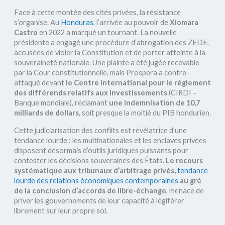
Face à cette montée des cités privées, la résistance
s’organise. Au
Honduras
, l’arrivée au pouvoir de
Xiomara
Castro
en 2022 a marqué un tournant. La nouvelle
présidente a engagé une procédure d’abrogation des ZEDE,
accusées de violer la Constitution et de porter atteinte à la
souveraineté nationale. Une plainte a été jugée recevable
par la Cour constitutionnelle, mais Prospera a contre-
attaqué devant
le Centre international pour le règlement
des différends relatifs aux investissements
(CIRDI –
Banque mondiale), réclamant
une indemnisation de 10,7
milliards de dollars
, soit presque la moitié du PIB hondurien.
Cette judiciarisation des conflits est révélatrice d’une
tendance lourde : les multinationales et les enclaves privées
disposent désormais d’outils juridiques puissants pour
contester les décisions souveraines des États.
Le recours
systématique aux tribunaux d’arbitrage privés,
tendance
lourde des relations économiques contemporaines
au gré
de la conclusion d’accords de libre-échange
, menace de
priver les gouvernements de leur capacité à légiférer
librement sur leur propre sol.