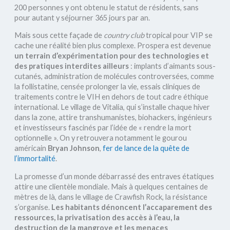
200 personnes y ont obtenu le statut de résidents, sans
pour autant y séjourner 365 jours par an.
Mais sous cette façade de
country club
tropical pour VIP se
cache une réalité bien plus complexe. Prospera est devenue
un terrain d’expérimentation pour des technologies et
des pratiques interdites ailleurs
: implants d’aimants sous-
cutanés, administration de molécules controversées, comme
la follistatine, censée prolonger la vie, essais cliniques de
traitements contre le VIH en dehors de tout cadre éthique
international. Le village de Vitalia, qui s’installe chaque hiver
dans la zone, attire transhumanistes, biohackers, ingénieurs
et investisseurs fascinés par l’idée de « rendre la mort
optionnelle ». On y retrouvera notamment le gourou
américain
Bryan Johnson
,
fer de lance de la quête de
l’immortalité
.
La promesse d’un monde débarrassé des entraves étatiques
attire une clientèle mondiale. Mais à quelques centaines de
mètres de là, dans le village de Crawfish Rock, la résistance
s’organise.
Les habitants dénoncent l’accaparement des
ressources, la privatisation des accès à l’eau, la
destruction de la mangrove et les menaces