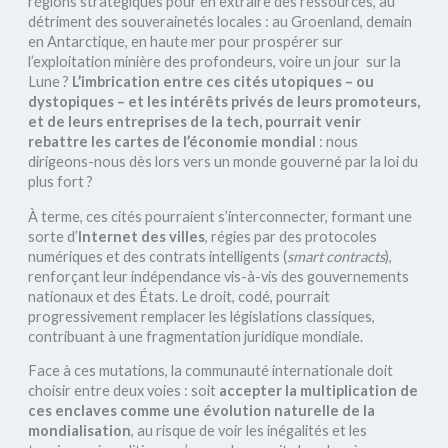
régions stratégiques pour en extraire des ressources, au
détriment des souverainetés locales : au Groenland, demain
en Antarctique, en haute mer pour prospérer sur
l’exploitation minière des profondeurs, voire un jour sur la
Lune ?
L’imbrication entre ces cités utopiques – ou
dystopiques – et les intérêts privés de leurs promoteurs,
et de leurs entreprises de la tech, pourrait venir
rebattre les cartes de l’économie mondial
: nous
dirigeons-nous dès lors vers un monde gouverné par la loi du
plus fort ?
À terme, ces cités pourraient s’interconnecter, formant une
sorte d’
Internet des villes
, régies par des protocoles
numériques et des contrats intelligents (
smart contracts
),
renforçant leur indépendance vis-à-vis des gouvernements
nationaux et des États. Le droit, codé, pourrait
progressivement remplacer les législations classiques,
contribuant à une fragmentation juridique mondiale.
Face à ces mutations, la communauté internationale doit
choisir entre deux voies : soit
accepter la multiplication de
ces enclaves comme une évolution naturelle de la
mondialisation
, au risque de voir les inégalités et les