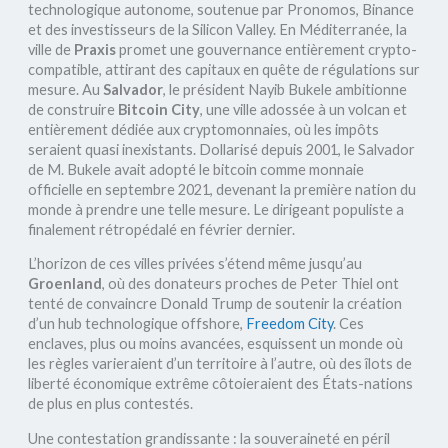
technologique autonome, soutenue par Pronomos, Binance
et des investisseurs de la Silicon Valley. En Méditerranée, la
ville de
Praxis
promet une gouvernance entièrement crypto-
compatible, attirant des capitaux en quête de régulations sur
mesure. Au
Salvador
, le président Nayib Bukele ambitionne
de construire
Bitcoin City
, une ville adossée à un volcan et
entièrement dédiée aux cryptomonnaies, où les impôts
seraient quasi inexistants. Dollarisé depuis 2001, le Salvador
de M. Bukele avait adopté le bitcoin comme monnaie
officielle en septembre 2021, devenant la première nation du
monde à prendre une telle mesure. Le dirigeant populiste a
finalement rétropédalé en février dernier.
L’horizon de ces villes privées s’étend même jusqu’au
Groenland
, où des donateurs proches de Peter Thiel ont
tenté de convaincre Donald Trump de soutenir la création
d’un hub technologique offshore,
Freedom City
. Ces
enclaves, plus ou moins avancées, esquissent un monde où
les règles varieraient d’un territoire à l’autre, où des îlots de
liberté économique extrême côtoieraient des États-nations
de plus en plus contestés.
Une contestation grandissante : la souveraineté en péril