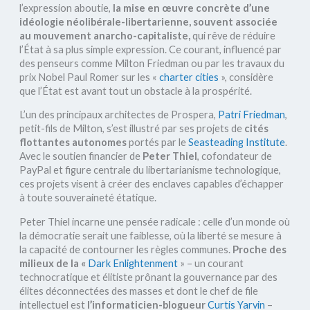
l’expression aboutie,
la mise en œuvre concrète d’une
idéologie néolibérale-libertarienne, souvent associée
au mouvement anarcho-capitaliste,
qui rêve de réduire
l’État à sa plus simple expression. Ce courant, influencé par
des penseurs comme Milton Friedman ou par les travaux du
prix Nobel Paul Romer sur les «
charter cities
», considère
que l’État est avant tout un obstacle à la prospérité.
L’un des principaux architectes de Prospera,
Patri Friedman
,
petit-fils de Milton, s’est illustré par ses projets de
cités
flottantes autonomes
portés par le
Seasteading Institute
.
Avec le soutien financier de
Peter Thiel
, cofondateur de
PayPal et figure centrale du libertarianisme technologique,
ces projets visent à créer des enclaves capables d’échapper
à toute souveraineté étatique.
Peter Thiel incarne une pensée radicale : celle d’un monde où
la démocratie serait une faiblesse, où la liberté se mesure à
la capacité de contourner les règles communes.
Proche des
milieux de la «
Dark Enlightenment
» – un courant
technocratique et élitiste prônant la gouvernance par des
élites déconnectées des masses et dont le chef de file
intellectuel est
l’informaticien-blogueur
Curtis Yarvin
–