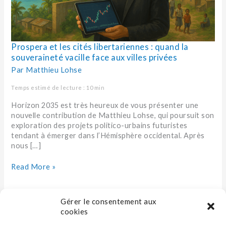
face
aux
villes
privées
Prospera et les cités libertariennes : quand la
souveraineté vacille face aux villes privées
Par
Matthieu Lohse
Temps estimé de lecture : 10 min
Horizon 2035 est très heureux de vous présenter une
nouvelle contribution de Matthieu Lohse, qui poursuit son
exploration des projets politico-urbains futuristes
tendant à émerger dans l’Hémisphère occidental. Après
nous […]
Read More »
Gérer le consentement aux
cookies