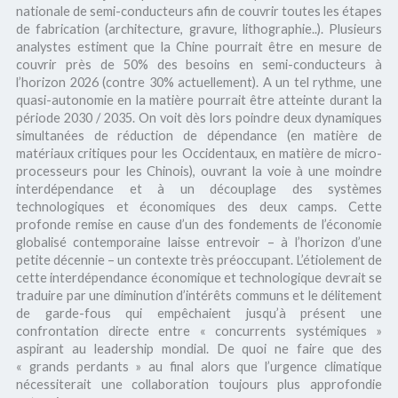
nationale de semi-conducteurs afin de couvrir toutes les étapes
de fabrication (architecture, gravure, lithographie..). Plusieurs
analystes estiment que la Chine pourrait être en mesure de
couvrir près de 50% des besoins en semi-conducteurs à
l’horizon 2026 (contre 30% actuellement). A un tel rythme, une
quasi-autonomie en la matière pourrait être atteinte durant la
période 2030 / 2035. On voit dès lors poindre deux dynamiques
simultanées de réduction de dépendance (en matière de
matériaux critiques pour les Occidentaux, en matière de micro-
processeurs pour les Chinois), ouvrant la voie à une moindre
interdépendance et à un découplage des systèmes
technologiques et économiques des deux camps. Cette
profonde remise en cause d’un des fondements de l’économie
globalisé contemporaine laisse entrevoir – à l’horizon d’une
petite décennie – un contexte très préoccupant. L’étiolement de
cette interdépendance économique et technologique devrait se
traduire par une diminution d’intérêts communs et le délitement
de garde-fous qui empêchaient jusqu’à présent une
confrontation directe entre « concurrents systémiques »
aspirant au leadership mondial. De quoi ne faire que des
« grands perdants » au final alors que l’urgence climatique
nécessiterait une collaboration toujours plus approfondie