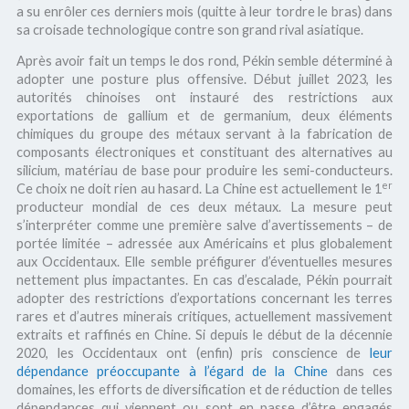
a su enrôler ces derniers mois (quitte à leur tordre le bras) dans
sa croisade technologique contre son grand rival asiatique.
Après avoir fait un temps le dos rond, Pékin semble déterminé à
adopter une posture plus offensive. Début juillet 2023, les
autorités chinoises ont instauré des restrictions aux
exportations de gallium et de germanium, deux éléments
chimiques du groupe des métaux servant à la fabrication de
composants électroniques et constituant des alternatives au
silicium, matériau de base pour produire les semi-conducteurs.
er
Ce choix ne doit rien au hasard. La Chine est actuellement le 1
producteur mondial de ces deux métaux. La mesure peut
s’interpréter comme une première salve d’avertissements – de
portée limitée – adressée aux Américains et plus globalement
aux Occidentaux. Elle semble préfigurer d’éventuelles mesures
nettement plus impactantes. En cas d’escalade, Pékin pourrait
adopter des restrictions d’exportations concernant les terres
rares et d’autres minerais critiques, actuellement massivement
extraits et raffinés en Chine. Si depuis le début de la décennie
2020, les Occidentaux ont (enfin) pris conscience de
leur
dépendance préoccupante à l’égard de la Chine
dans ces
domaines, les efforts de diversification et de réduction de telles
dépendances qui viennent ou sont en passe d’être engagés