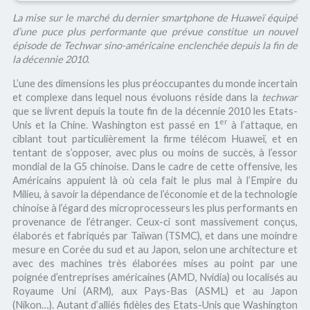
La mise sur le marché du dernier smartphone de Huaweï équipé
d’une puce plus performante que prévue constitue un nouvel
épisode de Techwar sino-américaine enclenchée depuis la fin de
la décennie 2010
.
L’une des dimensions les plus préoccupantes du monde incertain
et complexe dans lequel nous évoluons réside dans la
techwar
que se livrent depuis la toute fin de la décennie 2010 les Etats-
er
Unis et la Chine. Washington est passé en 1
à l’attaque, en
ciblant tout particulièrement la firme télécom Huaweï, et en
tentant de s’opposer, avec plus ou moins de succès, à l’essor
mondial de la G5 chinoise. Dans le cadre de cette offensive, les
Américains appuient là où cela fait le plus mal à l’Empire du
Milieu, à savoir la dépendance de l’économie et de la technologie
chinoise à l’égard des microprocesseurs les plus performants en
provenance de l’étranger. Ceux-ci sont massivement conçus,
élaborés et fabriqués par Taïwan (TSMC), et dans une moindre
mesure en Corée du sud et au Japon, selon une architecture et
avec des machines très élaborées mises au point par une
poignée d’entreprises américaines (AMD, Nvidia) ou localisés au
Royaume Uni (ARM), aux Pays-Bas (ASML) et au Japon
(Nikon…). Autant d’alliés fidèles des Etats-Unis que Washington