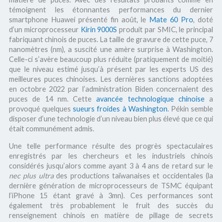
témoignent les étonnantes performances du dernier
smartphone Huawei présenté fin août, le
Mate 60 Pro
, doté
d’un microprocesseur
Kirin 9000S
produit par SMIC, le principal
fabriquant chinois de puces. La taille de gravure de cette puce, 7
nanomètres (nm), a suscité une amère surprise à Washington.
Celle-ci s’avère beaucoup plus réduite (pratiquement de moitié)
que le niveau estimé jusqu’à présent par les experts US des
meilleures puces chinoises. Les dernières sanctions adoptées
en octobre 2022 par l’administration Biden concernaient des
puces de 14 nm. Cette
avancée technologique chinoise
a
provoqué quelques
sueurs froides à Washington
. Pékin semble
disposer d’une technologie d’un niveau bien plus élevé que ce qui
était communément admis.
Une telle performance résulte des progrès spectaculaires
enregistrés par les chercheurs et les industriels chinois
considérés jusqu’alors comme ayant 3 à 4 ans de retard sur le
nec plus ultra
des productions taïwanaises et occidentales (la
dernière génération de microprocesseurs de TSMC équipant
l’iPhone 15 étant gravé à 3mn). Ces performances sont
également très probablement le fruit des succès du
renseignement chinois en matière de pillage de secrets