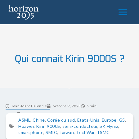
Aller
au
contenu
Qui connait Kirin 9000S ?
Jean-Marc Balencie
octobre 9, 2023
5 min
Tags
ASML
,
Chine
,
Corée du sud
,
Etats-Unis
,
Europe
,
G5
,
Huawei
,
Kirin 9000S
,
semi-conducteur
,
SK Hynix
,
smartphone
,
SMIC
,
Taïwan
,
TechWar
,
TSMC