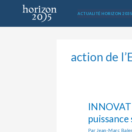
Aller
au
ACTUALITÉ HORIZON 203
contenu
action de l’
INNOVATION
TECHNO-
POLITIQUE
:
INNOVATI
la
Bretagne,
puissance 
puissance
spatiale
Par
Jean-Marc Bale
?