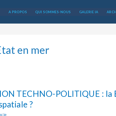
5
A PROPOS
QUI SOMMES-NOUS
GALERIE IA
ARCH
Etat en mer
ON TECHNO-POLITIQUE : la B
spatiale ?
ncie