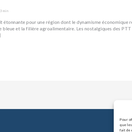
 3 min
aît étonnante pour une région dont le dynamisme économique r
e bleue et la filière agroalimentaire. Les nostalgiques des PTT
]
Pour of
que les
fait de