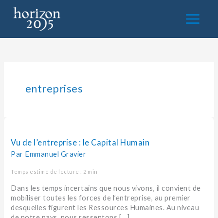
Aller
au
contenu
entreprises
Vu
de
l’entreprise :
Vu de l’entreprise : le Capital Humain
le
Par
Emmanuel Gravier
Capital
Humain
Temps estimé de lecture : 2 min
Dans les temps incertains que nous vivons, il convient de
mobiliser toutes les forces de l’entreprise, au premier
desquelles figurent les Ressources Humaines. Au niveau
de notre pays, nous ressentons […]