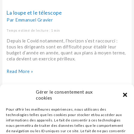
loupe
et
La loupe et le télescope
le
Par
Emmanuel Gravier
télescope
Temps estimé de lecture : 1 min
Depuis le Covid notamment, l’horizon s’est raccourci :
tous les dirigeants sont en difficulté pour établir leur
budget d’année en année, quant aux plans à moyen terme,
cela devient un exercice périlleux.
Read More »
Gérer le consentement aux
cookies
Pour offrir les meilleures expériences, nous utilisons des
technologies telles que les cookies pour stocker et/ou accéder aux
informations des appareils. Le fait de consentir à ces technologies
nous permettra de traiter des données telles que le comportement
de navigation ou les ID uniques sur ce site. Le fait de ne pas consentir