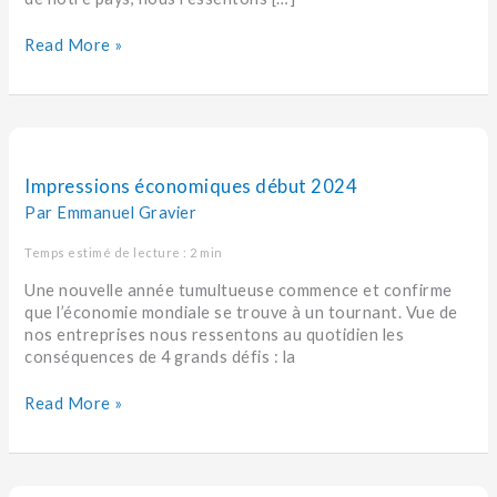
Read More »
Impressions
économiques
début
Impressions économiques début 2024
2024
Par
Emmanuel Gravier
Temps estimé de lecture : 2 min
Une nouvelle année tumultueuse commence et confirme
que l’économie mondiale se trouve à un tournant. Vue de
nos entreprises nous ressentons au quotidien les
conséquences de 4 grands défis : la
Read More »
La