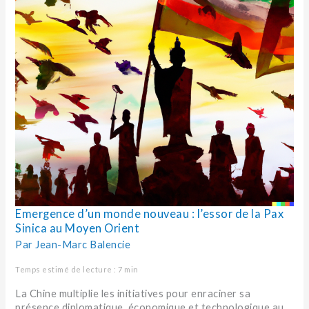
de
la
Pax
Sinica
au
Moyen
Orient
Emergence d’un monde nouveau : l’essor de la Pax
Sinica au Moyen Orient
Par
Jean-Marc Balencie
Temps estimé de lecture : 7 min
La Chine multiplie les initiatives pour enraciner sa
présence diplomatique, économique et technologique au