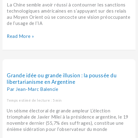
La Chine semble avoir réussi à contourner les sanctions
technologiques américaines en s’appuyant sur des relais
au Moyen Orient où se concocte une vision préoccupante
de l’usage de l’IA
Read More »
Grande
idée
ou
Grande idée ou grande illusion : la poussée du
grande
libertarianisme en Argentine
illusion :
Par
Jean-Marc Balencie
la
poussée
Temps estimé de lecture : 5 min
du
Un séisme électoral de grande ampleur L’élection
libertarianisme
triomphale de Javier Milei à la présidence argentine, le 19
en
novembre dernier (55,7% des suffrages), constitue une
Argentine
énième sidération pour l’observateur du monde