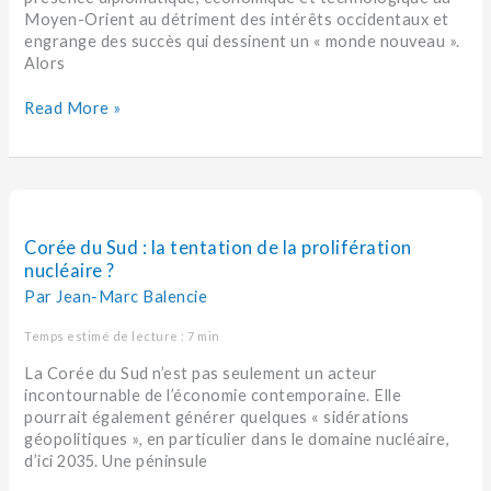
Moyen-Orient au détriment des intérêts occidentaux et
engrange des succès qui dessinent un « monde nouveau ».
Alors
Read More »
Corée
du
Sud
Corée du Sud : la tentation de la prolifération
:
nucléaire ?
la
Par
Jean-Marc Balencie
tentation
de
Temps estimé de lecture : 7 min
la
La Corée du Sud n’est pas seulement un acteur
prolifération
incontournable de l’économie contemporaine. Elle
nucléaire
pourrait également générer quelques « sidérations
?
géopolitiques », en particulier dans le domaine nucléaire,
d’ici 2035. Une péninsule