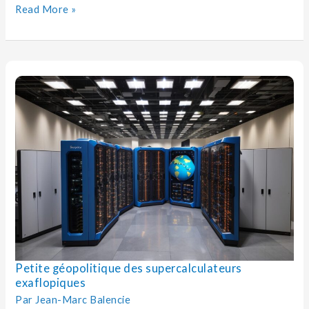
Read More »
Petite
géopolitique
des
supercalculateurs
exaflopiques
Petite géopolitique des supercalculateurs
exaflopiques
Par
Jean-Marc Balencie