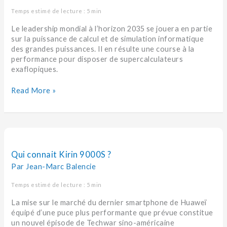
Temps estimé de lecture : 5 min
Le leadership mondial à l’horizon 2035 se jouera en partie
sur la puissance de calcul et de simulation informatique
des grandes puissances. Il en résulte une course à la
performance pour disposer de supercalculateurs
exaflopiques.
Read More »
Qui
connait
Kirin
Qui connait Kirin 9000S ?
9000S
Par
Jean-Marc Balencie
?
Temps estimé de lecture : 5 min
La mise sur le marché du dernier smartphone de Huaweï
équipé d’une puce plus performante que prévue constitue
un nouvel épisode de Techwar sino-américaine