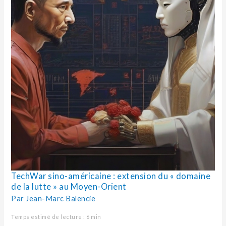
Moyen-
Orient
TechWar sino-américaine : extension du « domaine
de la lutte » au Moyen-Orient
Par
Jean-Marc Balencie
Temps estimé de lecture : 6 min