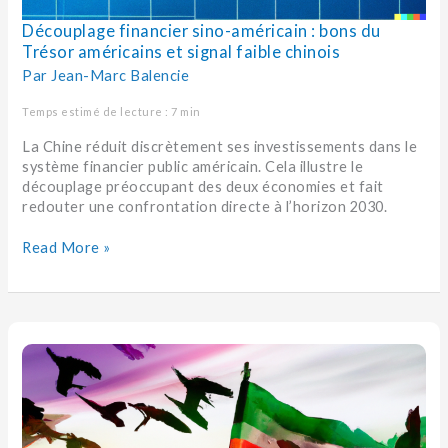
Découplage financier sino-américain : bons du
Trésor américains et signal faible chinois
Par
Jean-Marc Balencie
Temps estimé de lecture : 7 min
La Chine réduit discrètement ses investissements dans le
système financier public américain. Cela illustre le
découplage préoccupant des deux économies et fait
redouter une confrontation directe à l’horizon 2030.
Read More »
Emergence
d’un
monde
nouveau
:
l’essor