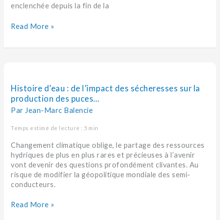
enclenchée depuis la fin de la
Read More »
Histoire
d’eau :
de
Histoire d’eau : de l’impact des sécheresses sur la
l’impact
production des puces…
des
Par
Jean-Marc Balencie
sécheresses
sur
Temps estimé de lecture : 5 min
la
Changement climatique oblige, le partage des ressources
production
hydriques de plus en plus rares et précieuses à l’avenir
des
vont devenir des questions profondément clivantes. Au
puces…
risque de modifier la géopolitique mondiale des semi-
conducteurs.
Read More »