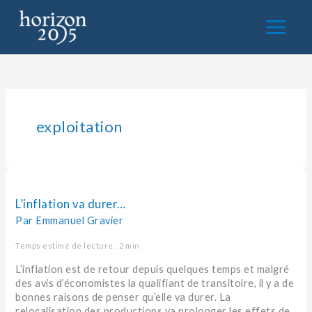
Aller
au
contenu
exploitation
L’inflation
va
durer…
L’inflation va durer…
Par
Emmanuel Gravier
Temps estimé de lecture : 2 min
L’inflation est de retour depuis quelques temps et malgré
des avis d’économistes la qualifiant de transitoire, il y a de
bonnes raisons de penser qu’elle va durer. La
relocalisation des productions va prolonger les effets de