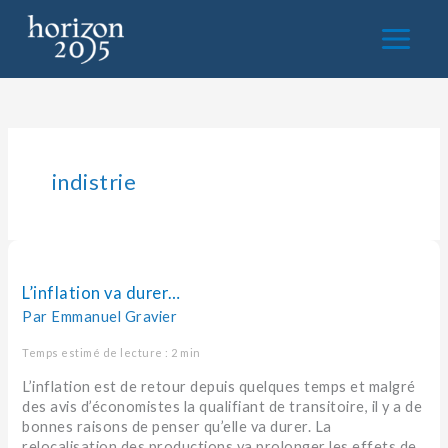
Aller
au
contenu
indistrie
L’inflation
va
durer…
L’inflation va durer…
Par
Emmanuel Gravier
Temps estimé de lecture : 2 min
L’inflation est de retour depuis quelques temps et malgré
des avis d’économistes la qualifiant de transitoire, il y a de
bonnes raisons de penser qu’elle va durer. La
relocalisation des productions va prolonger les effets de