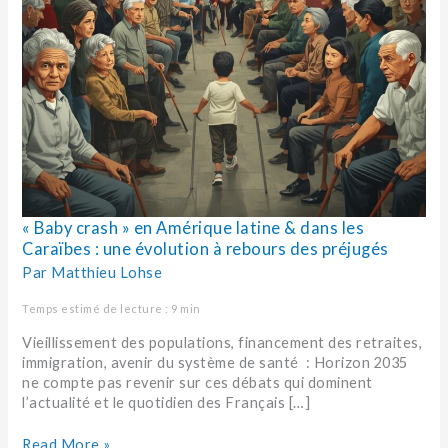
à
rebours
des
préjugés
« Baby crash » en Amérique latine & dans les
Caraïbes : une évolution à rebours des préjugés
Par
Matthieu Lohse
Temps estimé de lecture : 9 min
Vieillissement des populations, financement des retraites,
immigration, avenir du système de santé : Horizon 2035
ne compte pas revenir sur ces débats qui dominent
l’actualité et le quotidien des Français […]
Read More »