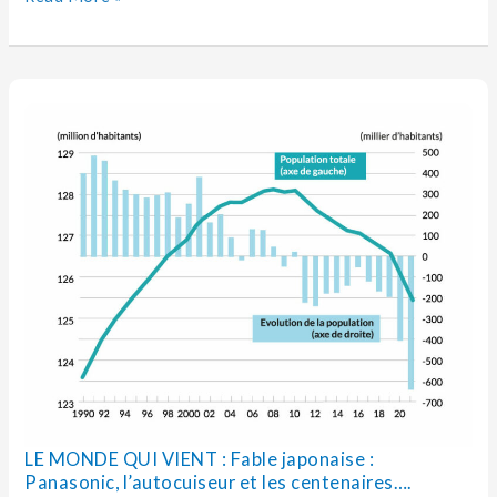
LE
MONDE
QUI
VIENT :
Fable
japonaise :
Panasonic,
l’autocuiseur
et
les
centenaires….
LE MONDE QUI VIENT : Fable japonaise :
Panasonic, l’autocuiseur et les centenaires….