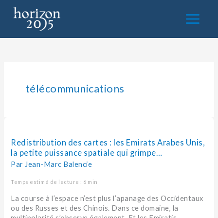
Aller
au
contenu
télécommunications
Redistribution
des
cartes :
Redistribution des cartes : les Emirats Arabes Unis,
les
la petite puissance spatiale qui grimpe…
Emirats
Par
Jean-Marc Balencie
Arabes
Unis,
Temps estimé de lecture : 6 min
la
La course à l’espace n’est plus l’apanage des Occidentaux
petite
ou des Russes et des Chinois. Dans ce domaine, la
puissance
multipolarité s’observe également. Et les Emiratis