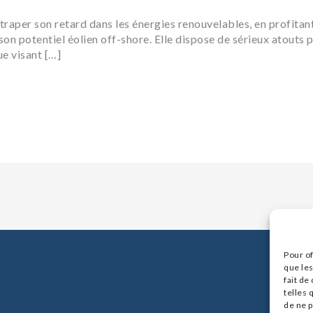
traper son retard dans les énergies renouvelables, en profitan
on potentiel éolien off-shore. Elle dispose de sérieux atouts p
ue visant […]
Pour of
que les
fait de
telles 
de ne p