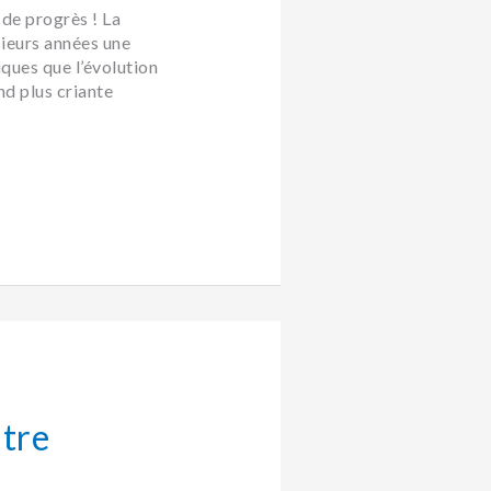
 de progrès ! La
sieurs années une
iques que l’évolution
d plus criante
ntre