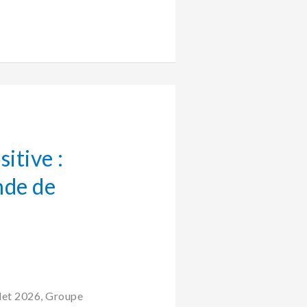
itive :
nde de
illet 2026, Groupe