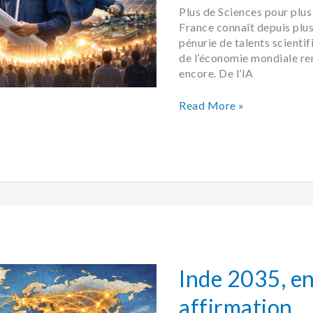
Plus de Sciences pour plus
France connaît depuis plu
pénurie de talents scientif
de l’économie mondiale ren
encore. De l’IA
Read More »
Inde
2035,
entre
affirmation
Inde 2035, e
géoéconomique
et
affirmation
autonomie