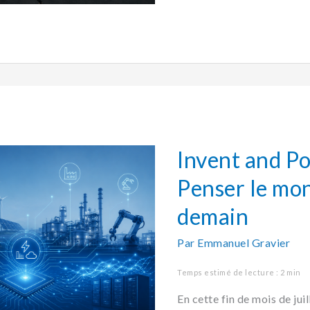
Invent
and
Positive
:
Invent and Pos
Penser
le
Penser le mo
monde
de
demain
demain
Par
Emmanuel Gravier
Temps estimé de lecture : 2 min
En cette fin de mois de ju