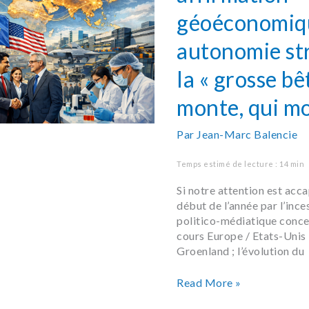
stratégique
géoéconomiq
:
la
autonomie str
« grosse
bête »
la « grosse bê
qui
monte,
monte, qui m
qui
monte
Par
Jean-Marc Balencie
…
Temps estimé de lecture : 14 min
Si notre attention est acc
début de l’année par l’inc
politico-médiatique conce
cours Europe / Etats-Unis ;
Groenland ; l’évolution du
Read More »