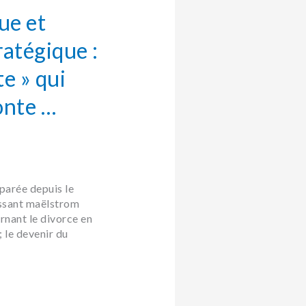
ue et
atégique :
te » qui
onte …
aparée depuis le
essant maëlstrom
rnant le divorce en
 le devenir du