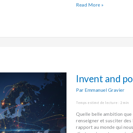
Read More »
Invent
and
positive
Invent and po
Par
Emmanuel Gravier
Temps estimé de lecture : 2 min
Quelle belle ambition que d
renseigner et susciter des
rapport au monde qui nous