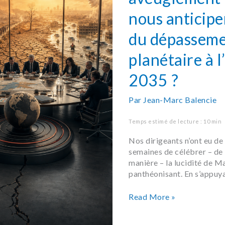
nous
nous anticiper
anticiper
les
du dépassem
effets
du
planétaire à 
dépassement
planétaire
2035 ?
à
l’horizon
Par
Jean-Marc Balencie
2035
?
Temps estimé de lecture : 10 min
Nos dirigeants n’ont eu de
semaines de célébrer – de 
manière – la lucidité de Ma
panthéonisant. En s’appuya
Read More »