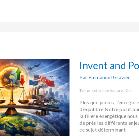
Invent
and
Positive
Invent and Po
Par
Emmanuel Gravier
Temps estimé de lecture : 2 min
Plus que jamais, l’énergie e
d’équilibre Notre positio
la filière énergétique nou
de près les différents enje
ce sujet déterminant