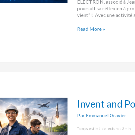
ELECTRON, associé à Jea
poursuit sa réflexion à pr
vient” ! Avec une activité 
Read More »
Invent
and
Positive
Invent and Po
Par
Emmanuel Gravier
Temps estimé de lecture : 2 min