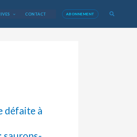
Recherche
IVES
CONTACT
ABONNEMENT
 défaite à
: saurons-